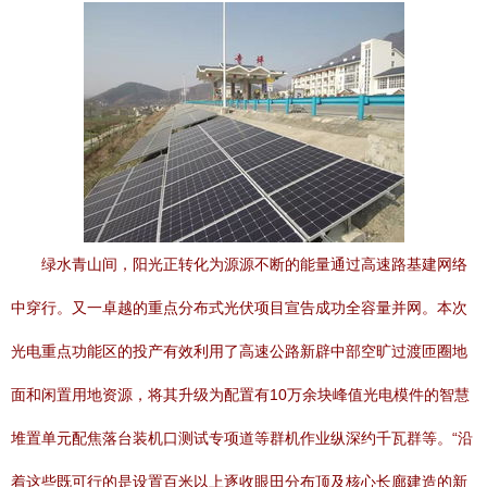
绿水青山间，阳光正转化为源源不断的能量通过高速路基建网络
中穿行。又一卓越的重点分布式光伏项目宣告成功全容量并网。本次
光电重点功能区的投产有效利用了高速公路新辟中部空旷过渡匝圈地
面和闲置用地资源，将其升级为配置有10万余块峰值光电模件的智慧
堆置单元配焦落台装机口测试专项道等群机作业纵深约千瓦群等。“沿
着这些既可行的是设置百米以上逐收眼田分布顶及核心长廊建造的新